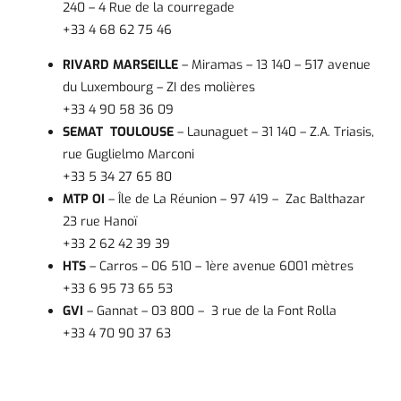
240 – 4 Rue de la courregade
+33 4 68 62 75 46
RIVARD MARSEILLE
– Miramas – 13 140 – 517 avenue
du Luxembourg – ZI des molières
+33 4 90 58 36 09
SEMAT TOULOUSE
– Launaguet – 31 140 – Z.A. Triasis,
rue Guglielmo Marconi
+33 5 34 27 65 80
MTP OI
– Île de La Réunion – 97 419 –
Zac Balthazar
23 rue Hanoï
+33 2 62 42 39 39
HTS
– Carros – 06 510 – 1ère avenue 6001 mètres
+33 6 95 73 65 53
GVI
– Gannat – 03 800 –
3 rue de la Font Rolla
+33 4 70 90 37 63