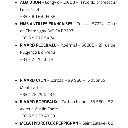
ALM DIJON
– Longvic – 21600 – 11 rue du professeur
Louis Neel
+33 3 80 68 03 68
HMS ANTILLES FRANCAISES
– Ducos – 97224 – Zone
de Champigny BAT C4 BP 197
+33 5 96 77 54 74
RIVARD PLOERMEL
– Ploërmel – 56800 – 21 rue de
Fulgence Bienvenu
+33 2 21 25 00 19
RIVARD LYON
– Corbas – 69 960 – 15 avenue
Montmartin
+33 4 78 79 02 37
RIVARD BORDEAUX
– Carbon blanc – 33 560 – 92
avenue Austin Conte
+33 5 56 38 48 33
MECA HYDROFLEX PERPIGNAN
– Saint Estève- 66