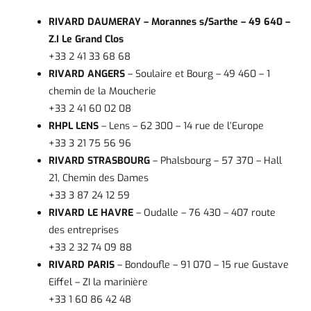
RIVARD DAUMERAY – Morannes s/Sarthe – 49 640 –
Z.I Le Grand Clos
+33 2 41 33 68 68
RIVARD ANGERS
– Soulaire et Bourg – 49 460 – 1
chemin de la Moucherie
+33 2 41 60 02 08
RHPL LENS
– Lens – 62 300 – 14 rue de l’Europe
+33 3 21 75 56 96
RIVARD STRASBOURG
– Phalsbourg – 57 370 – Hall
21, Chemin des Dames
+33
3 87 24 12 59
RIVARD LE HAVRE
– Oudalle – 76 430 – 407 route
des entreprises
+33 2 32 74 09 88
RIVARD PARIS
– Bondoufle – 91 070 – 15 rue Gustave
Eiffel – ZI la marinière
+33 1 60 86 42 48