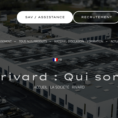
SAV / ASSISTANCE
RECRUTEMENT
SSEMENT
TOUS NOS PRODUITS
MATÉRIEL D’OCCASION
FORMATION
ACTU
FR
 rivard : Qui 
ACCUEIL
LA SOCIÉTÉ
RIVARD