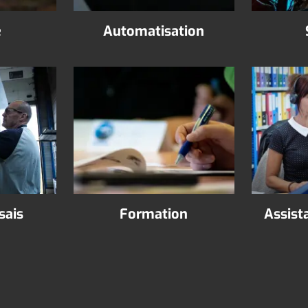
e
Automatisation
sais
Formation
Assist