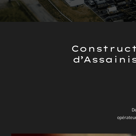
Construct
d’Assaini
De
opérateur