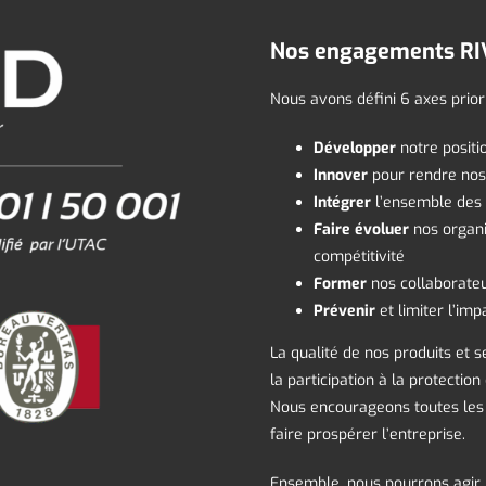
Nos engagements R
Nous avons défini 6 axes prior
Développer
notre positi
Innover
pour rendre nos 
Intégrer
l’ensemble des 
Faire évoluer
nos organi
compétitivité
Former
nos collaborateu
Prévenir
et limiter l’im
La qualité de nos produits et s
la participation à la protecti
Nous encourageons toutes les i
faire prospérer l’entreprise.
Ensemble, nous pourrons agir p