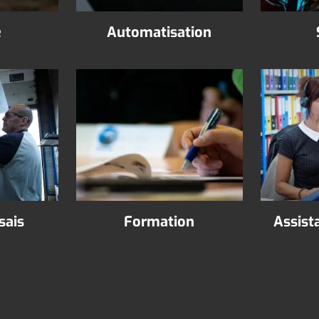
e
Automatisation
sais
Formation
Assist