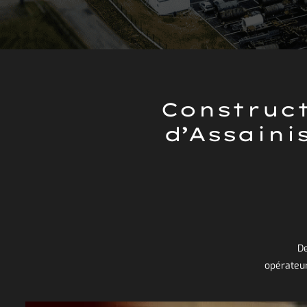
Construct
d’Assaini
De
opérateur