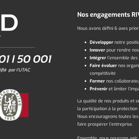
Nos engagements R
Nous avons défini 6 axes prior
Développer
notre positi
Innover
pour rendre nos 
Intégrer
l’ensemble des 
Faire évoluer
nos organi
compétitivité
Former
nos collaborateu
Prévenir
et limiter l’im
La qualité de nos produits et s
la participation à la protecti
Nous encourageons toutes les i
faire prospérer l’entreprise.
Ensemble, nous pourrons agir p