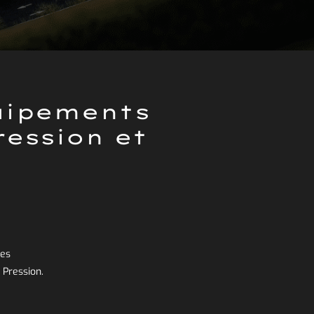
quipements
ression et
des
 Pression.