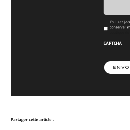
PRIVACY
*
J’ai lu et j’
conserver m
politique de
CAPTCHA
Partager cette article :