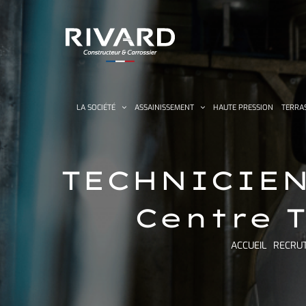
Passer
au
contenu
LA SOCIÉTÉ
ASSAINISSEMENT
HAUTE PRESSION
TERRA
TECHNICIEN
Centre 
ACCUEIL
RECRU