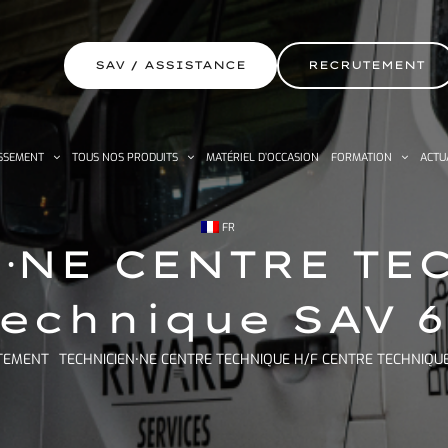
SAV / ASSISTANCE
RECRUTEMENT
SSEMENT
TOUS NOS PRODUITS
MATÉRIEL D’OCCASION
FORMATION
ACTU
FR
⸱NE CENTRE TE
Technique SAV 6
TEMENT
TECHNICIEN⸱NE CENTRE TECHNIQUE H/F CENTRE TECHNIQU