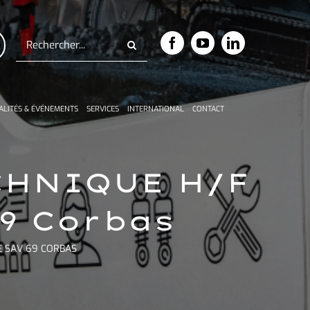
Rechercher:
ALITÉS & ÉVÉNEMENTS
SERVICES
INTERNATIONAL
CONTACT
CHNIQUE H/F
9 Corbas
E SAV 69 CORBAS