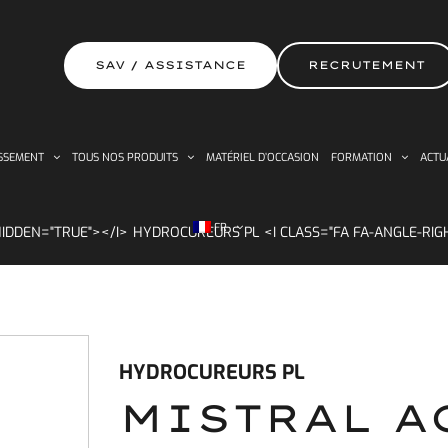
SAV / ASSISTANCE
RECRUTEMENT
SSEMENT
TOUS NOS PRODUITS
MATÉRIEL D’OCCASION
FORMATION
ACTU
FR
HYDROCUREURS PL
HYDROCUREURS PL
MISTRAL A