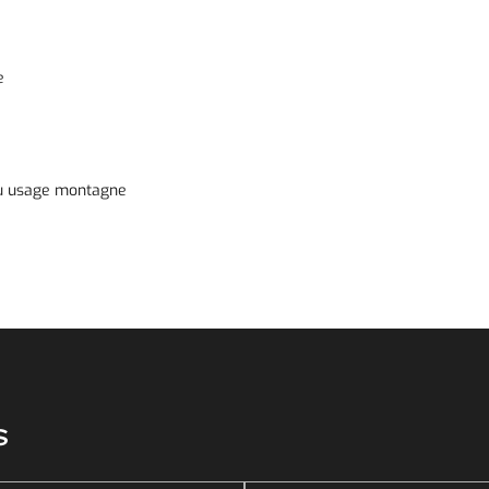
e
 ou usage montagne
s