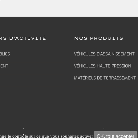
RS D’ACTIVITÉ
NOS PRODUITS
BLICS
VÉHICULES D’ASSAINISSEMENT
MENT
VÉHICULES HAUTE PRESSION
MATÉRIELS DE TERRASSEMENT
MENTIONS LÉGALES
|
POLITIQUE DE CONFIDENTIALITÉ
|
PLAN DU SIT
OK, tout accepter
onne le contrôle sur ce que vous souhaitez activer