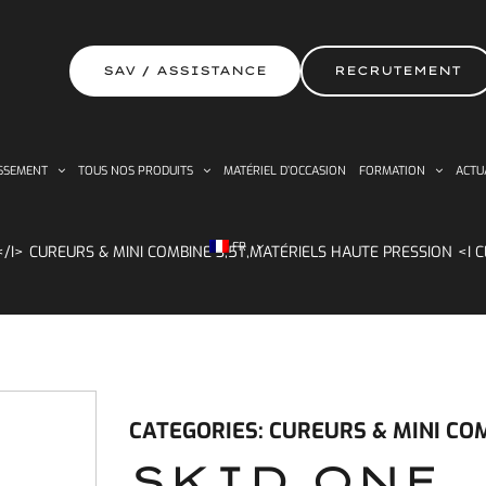
SAV / ASSISTANCE
RECRUTEMENT
SSEMENT
TOUS NOS PRODUITS
MATÉRIEL D’OCCASION
FORMATION
ACTU
FR
CUREURS & MINI COMBINE 3,5T
,
MATÉRIELS HAUTE PRESSION
CATEGORIES:
CUREURS & MINI COM
SKID ONE