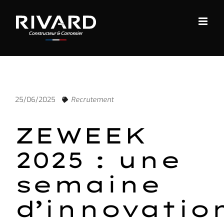
Passer
au
contenu
25/06/2025
Recrutement
ZEWEEK
2025 : une
semaine
d’innovatio